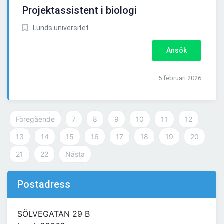
Projektassistent i biologi
Lunds universitet
Ansök
5 februari 2026
Föregående
7
8
9
10
11
12
13
14
15
16
17
18
19
20
21
22
Nästa
Postadress
SÖLVEGATAN 29 B