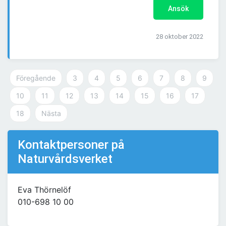
Ansök
28 oktober 2022
Föregående
3
4
5
6
7
8
9
10
11
12
13
14
15
16
17
18
Nästa
Kontaktpersoner på
Naturvårdsverket
Eva Thörnelöf
010-698 10 00