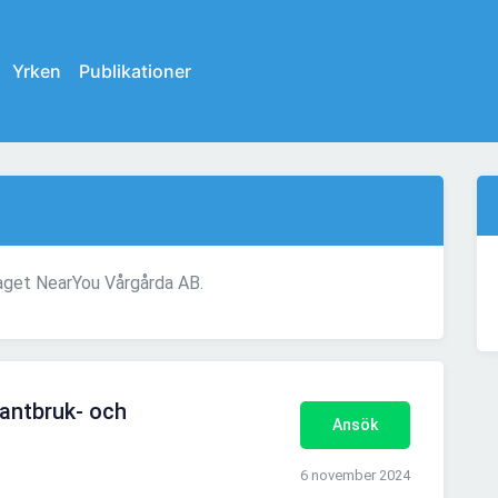
Yrken
Publikationer
taget NearYou Vårgårda AB.
lantbruk- och
Ansök
6 november 2024