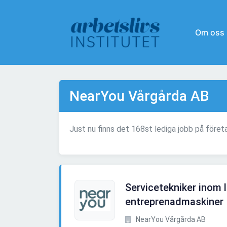
Om oss
NearYou Vårgårda AB
Just nu finns det 168st lediga jobb på före
Servicetekniker inom 
entreprenadmaskiner
NearYou Vårgårda AB