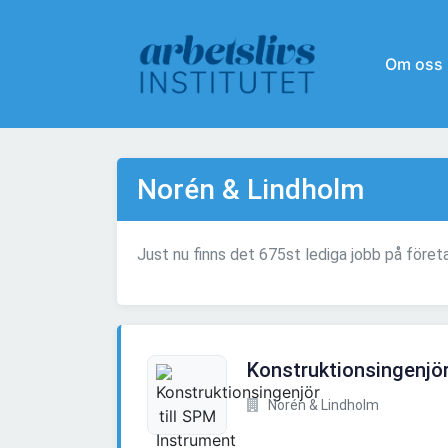
Om oss
Norén & Lindholm
Just nu finns det 675st lediga jobb på före
Konstruktionsingenjör
Norén & Lindholm