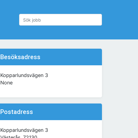
Besöksadress
Kopparlundsvägen 3
None
Postadress
Kopparlundsvägen 3
Västerås, 72130