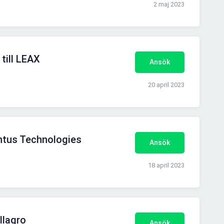
2 maj 2023
till LEAX
Ansök
20 april 2023
intus Technologies
Ansök
18 april 2023
llagro
Ansök