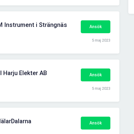
M Instrument i Strängnäs
Ansök
5 maj 2023
l Harju Elekter AB
Ansök
5 maj 2023
MälarDalarna
Ansök