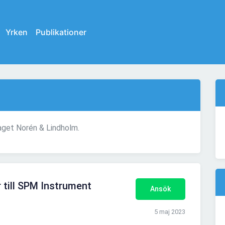
Yrken
Publikationer
taget Norén & Lindholm.
 till SPM Instrument
Ansök
5 maj 2023