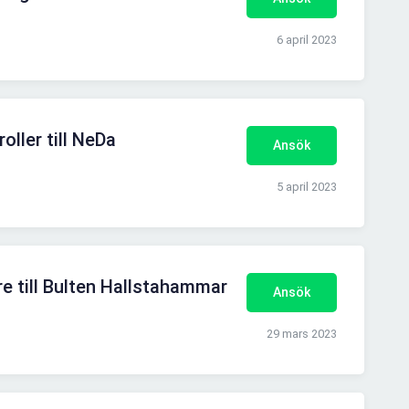
6 april 2023
ller till NeDa
Ansök
5 april 2023
e till Bulten Hallstahammar
Ansök
29 mars 2023