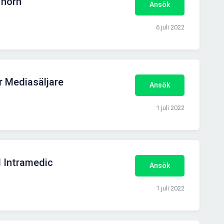
Thorn
Ansök
6 juli 2022
r Mediasäljare
Ansök
1 juli 2022
ll Intramedic
Ansök
1 juli 2022