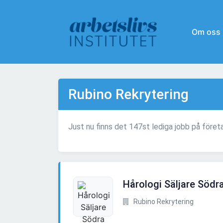
Om oss
Rubino Rekrytering
Just nu finns det 147st lediga jobb på föret
Hårologi Säljare Södr
Rubino Rekrytering