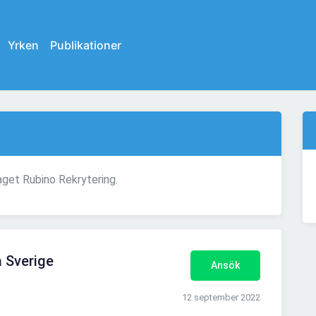
Yrken
Publikationer
aget Rubino Rekrytering.
a Sverige
Ansök
12 september 2022