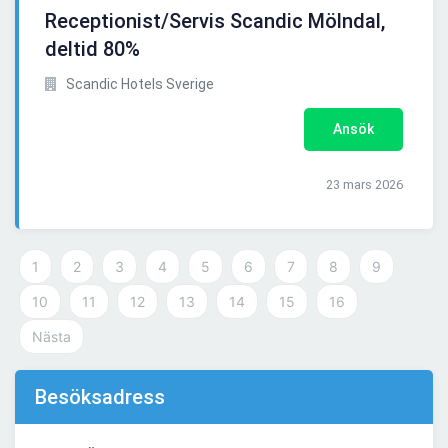
Receptionist/Servis Scandic Mölndal,
deltid 80%
Scandic Hotels Sverige
Ansök
23 mars 2026
1
2
3
4
5
6
7
8
9
10
11
12
13
14
15
16
Nästa
Besöksadress