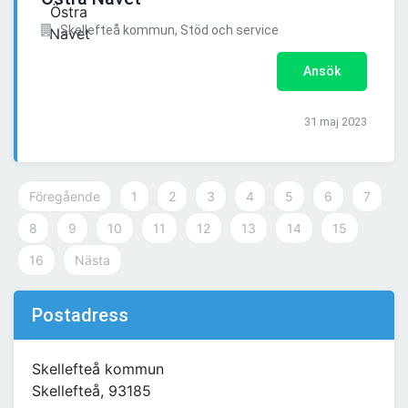
Skellefteå kommun, Stöd och service
Ansök
31 maj 2023
Föregående
1
2
3
4
5
6
7
8
9
10
11
12
13
14
15
16
Nästa
Postadress
Skellefteå kommun
Skellefteå, 93185