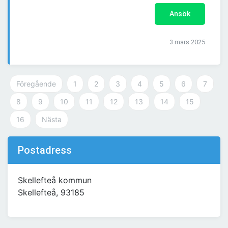
Ansök
3 mars 2025
Föregående
1
2
3
4
5
6
7
8
9
10
11
12
13
14
15
16
Nästa
Postadress
Skellefteå kommun
Skellefteå, 93185