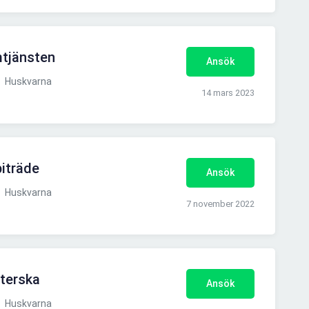
tjänsten
Ansök
Huskvarna
14 mars 2023
iträde
Ansök
Huskvarna
7 november 2022
terska
Ansök
Huskvarna