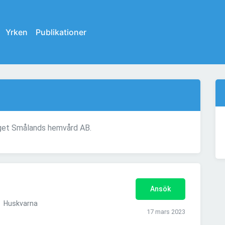
Yrken
Publikationer
taget Smålands hemvård AB.
Ansök
Huskvarna
17 mars 2023