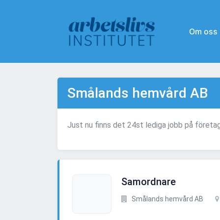
Om oss
Smålands hemvård AB
Just nu finns det 24st lediga jobb på före
Samordnare
Smålands hemvård AB