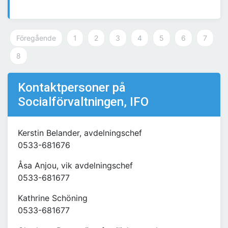
Föregående
1
2
3
4
5
6
7
8
Kontaktpersoner på
Socialförvaltningen, IFO
Kerstin Belander, avdelningschef
0533-681676
Åsa Anjou, vik avdelningschef
0533-681677
Kathrine Schöning
0533-681677