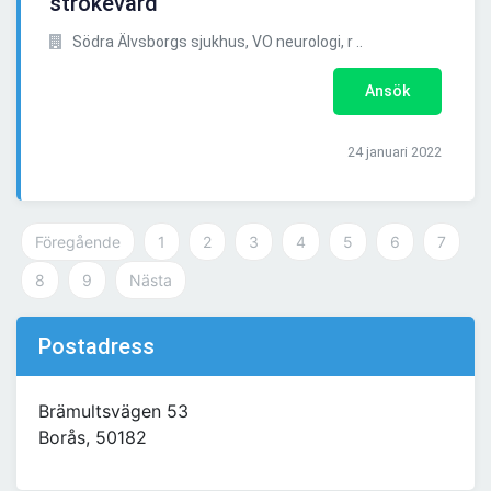
strokevård
Södra Älvsborgs sjukhus, VO neurologi, r ..
Ansök
24 januari 2022
Föregående
1
2
3
4
5
6
7
8
9
Nästa
Postadress
Brämultsvägen 53
Borås, 50182