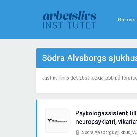
Om oss
Södra Älvsborgs sjukhus
Just nu finns det 20st lediga jobb på företa
Psykologassistent til
neuropsykiatri, vikaria
Södra Älvsborgs sjukhus, VO