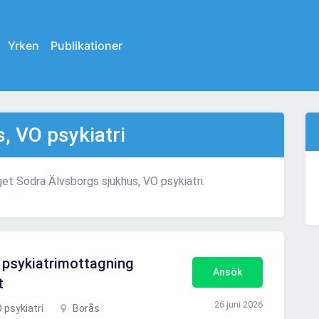
Yrken
Publikationer
, VO psykiatri
get Södra Älvsborgs sjukhus, VO psykiatri.
l psykiatrimottagning
Ansök
t
26 juni 2026
 psykiatri
Borås