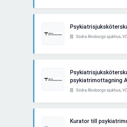
Psykiatrisjuksköterska
Södra Älvsborgs sjukhus, VO
Psykiatrisjukskötersk
psykiatrimottagning Al
Södra Älvsborgs sjukhus, VO
Kurator till psykiatri