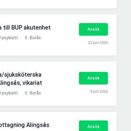
 till BUP akutenhet
Ansök
 psykiatri
Borås
22 juni 2026
a/sjuksköterska
Ansök
ingsås, vikariat
9 juni 2026
 psykiatri
Borås
mottagning Alingsås
Ansök