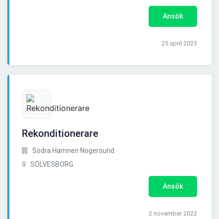
Ansök
25 april 2023
Rekonditionerare
Södra Hamnen Nogersund
SÖLVESBORG
Ansök
2 november 2022