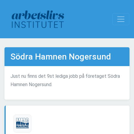
Södra Hamnen Nogersund
Just nu finns det 9st lediga jobb på företaget Södra
Hamnen Nogersund.