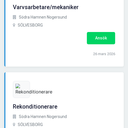
Varvsarbetare/mekaniker
Södra Hamnen Nogersund
SÖLVESBORG
Ansök
26 mars 2026
Rekonditionerare
Södra Hamnen Nogersund
SÖLVESBORG