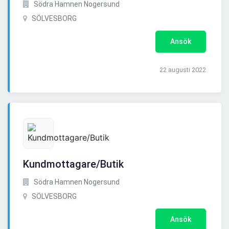
Södra Hamnen Nogersund
SÖLVESBORG
Ansök
22 augusti 2022
Kundmottagare/Butik
Södra Hamnen Nogersund
SÖLVESBORG
Ansök