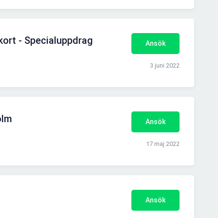
ort - Specialuppdrag
Ansök
3 juni 2022
olm
Ansök
17 maj 2022
Ansök