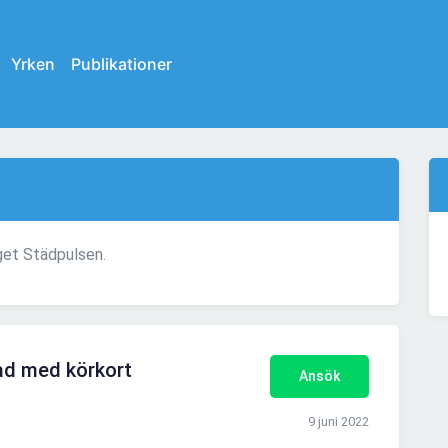
Yrken
Publikationer
get Städpulsen.
ad med körkort
Ansök
9 juni 2022