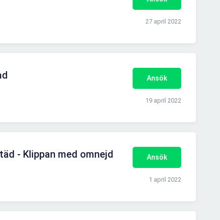
27 april 2022
ad
Ansök
19 april 2022
äd - Klippan med omnejd
Ansök
1 april 2022