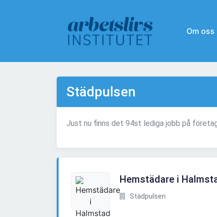
Om oss
Städpulsen
Just nu finns det 94st lediga jobb på företa
Hemstädare i Halmst
Städpulsen