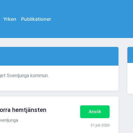
Yrken
Publikationer
aget Svenljunga kommun.
Norra hemtjänsten
Ansök
venljunga
31 juli 2026