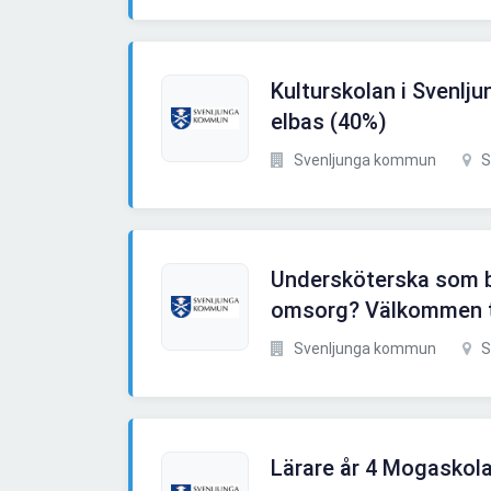
Kulturskolan i Svenljun
elbas (40%)
Svenljunga kommun
S
Undersköterska som br
omsorg? Välkommen ti
Svenljunga kommun
S
Lärare år 4 Mogaskol