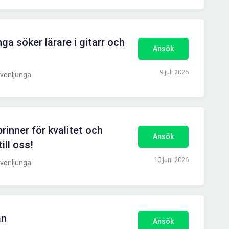
ga söker lärare i gitarr och
Ansök
9 juli 2026
venljunga
inner för kvalitet och
Ansök
ll oss!
10 juni 2026
venljunga
an
Ansök