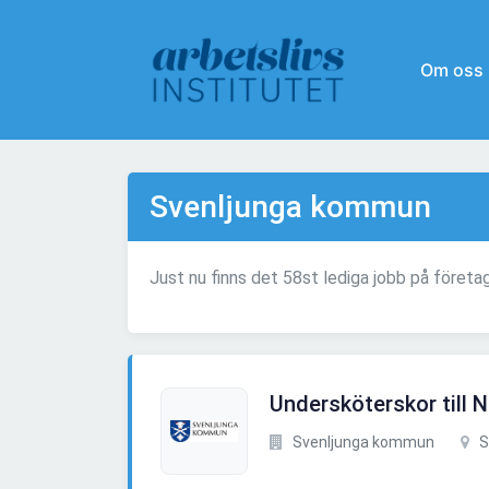
Om oss
Svenljunga kommun
Just nu finns det 58st lediga jobb på föret
Undersköterskor till 
Svenljunga kommun
S