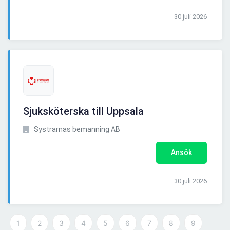
30 juli 2026
Sjuksköterska till Uppsala
Systrarnas bemanning AB
Ansök
30 juli 2026
1
2
3
4
5
6
7
8
9