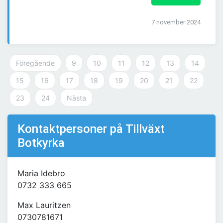
7 november 2024
Föregående
9
10
11
12
13
14
15
16
17
18
19
20
21
22
23
24
Nästa
Kontaktpersoner på Tillväxt
Botkyrka
Maria Idebro
0732 333 665
Max Lauritzen
0730781671