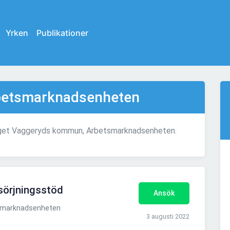
Yrken
Publikationer
betsmarknadsenheten
etaget Vaggeryds kommun, Arbetsmarknadsenheten.
sörjningsstöd
Ansök
smarknadsenheten
3 augusti 2022