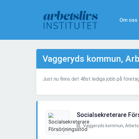
Om oss
Vaggeryds kommun, Ar
Just nu finns det 48st lediga jobb på för
Socialsekreterare För
Vaggeryds kommun, Arbet