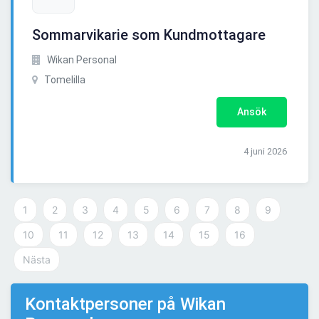
Sommarvikarie som Kundmottagare
Wikan Personal
Tomelilla
Ansök
4 juni 2026
1
2
3
4
5
6
7
8
9
10
11
12
13
14
15
16
Nästa
Kontaktpersoner på Wikan