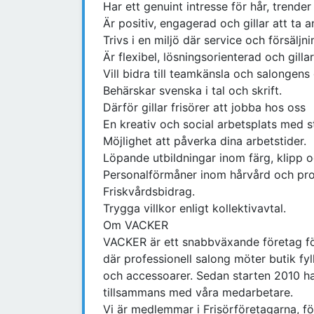
Har ett genuint intresse för hår, trende
Är positiv, engagerad och gillar att ta a
Trivs i en miljö där service och försäljni
Är flexibel, lösningsorienterad och gillar 
Vill bidra till teamkänsla och salong
Behärskar svenska i tal och skrift.
Därför gillar frisörer att jobba hos oss
En kreativ och social arbetsplats med s
Möjlighet att påverka dina arbetstider.
Löpande utbildningar inom färg, klipp o
Personalförmåner inom hårvård och pro
Friskvårdsbidrag.
Trygga villkor enligt kollektivavtal.
Om VACKER
VACKER är ett snabbväxande företag för 
där professionell salong möter butik f
och accessoarer. Sedan starten 2010 har
tillsammans med våra medarbetare.
Vi är medlemmar i Frisörföretagarna, föl