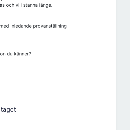
as och vill stanna länge.
g med inledande provanställning
gon du känner?
etaget