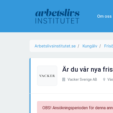
Om oss
Arbetslivsinstitutet.se
Kungälv
Fris
Är du vår nya fr
Vacker Sverige AB
Väs
OBS! Ansökningsperioden för denna ann