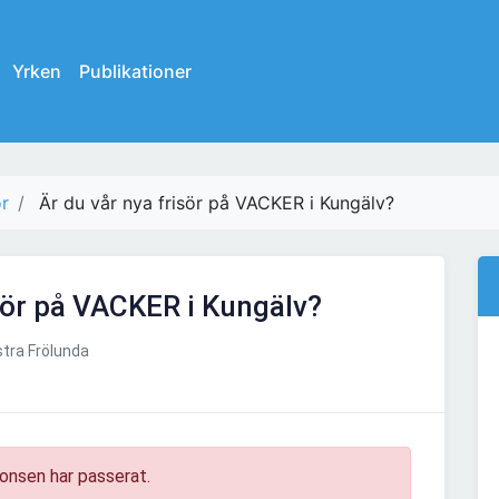
Yrken
Publikationer
ör
Är du vår nya frisör på VACKER i Kungälv?
isör på VACKER i Kungälv?
tra Frölunda
onsen har passerat.