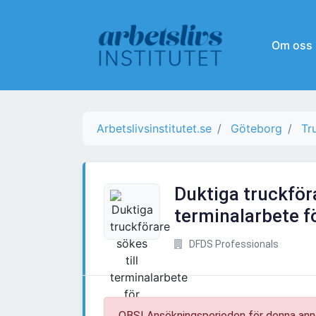
Om oss
Arbetslivsinstitutet.se
Göteborg
Tr
Duktiga truckföra
terminalarbete f
DFDS Professionals
OBS! Ansökningsperioden för denna ann