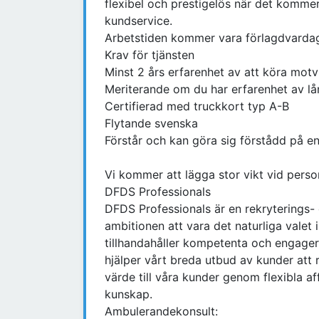
flexibel och prestigelös när det kommer 
kundservice.
Arbetstiden kommer vara förlagdvardag
Krav för tjänsten
Minst 2 års erfarenhet av att köra motv
Meriterande om du har erfarenhet av lå
Certifierad med truckkort typ A-B
Flytande svenska
Förstår och kan göra sig förstådd på e
Vi kommer att lägga stor vikt vid perso
DFDS Professionals
DFDS Professionals är en rekrytering
ambitionen att vara det naturliga valet 
tillhandahåller kompetenta och engage
hjälper vårt breda utbud av kunder att r
värde till våra kunder genom flexibla a
kunskap.
Ambulerandekonsult: