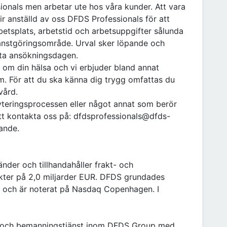
ionals men arbetar ute hos våra kunder. Att vara
r anställd av oss DFDS Professionals för att
betsplats, arbetstid och arbetsuppgifter sålunda
änstgöringsområde. Urval sker löpande och
sta ansökningsdagen.
ar om din hälsa och vi erbjuder bland annat
m. För att du ska känna dig trygg omfattas du
vård.
yteringsprocessen eller något annat som berör
tt kontakta oss på: dfdsprofessionals@dfds-
ande.
nder och tillhandahåller frakt- och
täkter på 2,0 miljarder EUR. DFDS grundades
n och är noterat på Nasdaq Copenhagen. I
s- och bemanningstjänst inom DFDS Group med