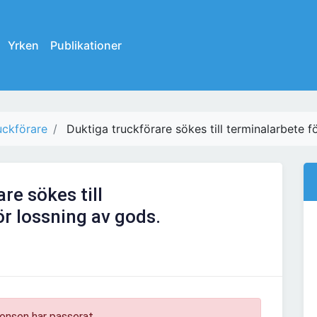
Yrken
Publikationer
uckförare
Duktiga truckförare sökes till terminalarbete f
re sökes till
ör lossning av gods.
onsen har passerat.