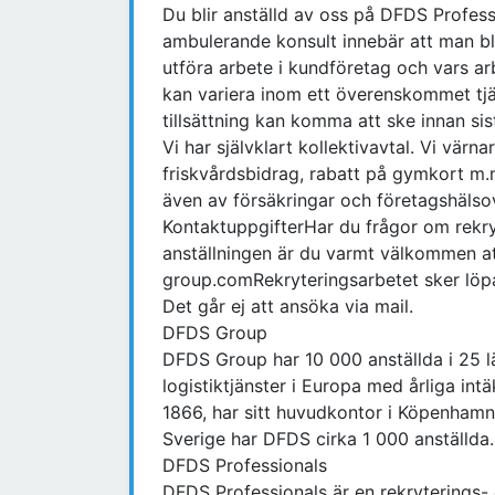
Du blir anställd av oss på DFDS Profess
ambulerande konsult innebär att man bli
utföra arbete i kundföretag och vars ar
kan variera inom ett överenskommet tj
tillsättning kan komma att ske innan si
Vi har självklart kollektivavtal. Vi värn
friskvårdsbidrag, rabatt på gymkort m.
även av försäkringar och företagshälso
KontaktuppgifterHar du frågor om rekr
anställningen är du varmt välkommen a
group.comRekryteringsarbetet sker löp
Det går ej att ansöka via mail.
DFDS Group
DFDS Group har 10 000 anställda i 25 lä
logistiktjänster i Europa med årliga in
1866, har sitt huvudkontor i Köpenham
Sverige har DFDS cirka 1 000 anställda.
DFDS Professionals
DFDS Professionals är en rekrytering