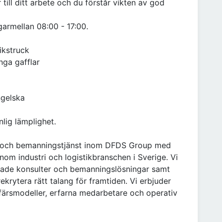
till ditt arbete och du förstår vikten av god
armellan 08:00 - 17:00.
ikstruck
nga gafflar
ngelska
nlig lämplighet.
s- och bemanningstjänst inom DFDS Group med
inom industri och logistikbranschen i Sverige. Vi
rade konsulter och bemanningslösningar samt
ekrytera rätt talang för framtiden. Vi erbjuder
ffärsmodeller, erfarna medarbetare och operativ