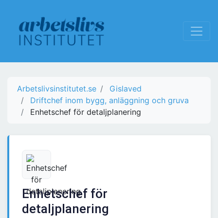
Arbetslivsinstitutet.se
Gislaved
Driftchef inom bygg, anläggning och gruva
Enhetschef för detaljplanering
Enhetschef för
detaljplanering