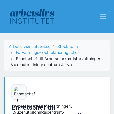
Arbetslivsinstitutet.se
Stockholm
Förvaltnings- och planeringschef
Enhetschef till Arbetsmarknadsförvaltningen,
Vuxenutbildningscentrum Järva
Enhetschef till