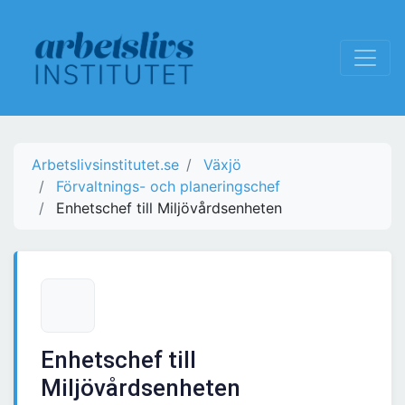
Arbetslivsinstitutet.se
Växjö
Förvaltnings- och planeringschef
Enhetschef till Miljövårdsenheten
Enhetschef till
Miljövårdsenheten