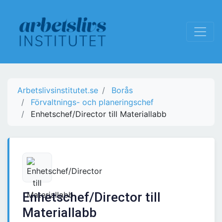
Arbetslivsinstitutet.se
Borås
Förvaltnings- och planeringschef
Enhetschef/Director till Materiallabb
Enhetschef/Director till
Materiallabb