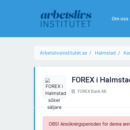
Om oss
Arbetslivsinstitutet.se
Halmstad
Ka
FOREX i Halmstad
FOREX Bank AB
OBS! Ansökningsperioden för denna ann