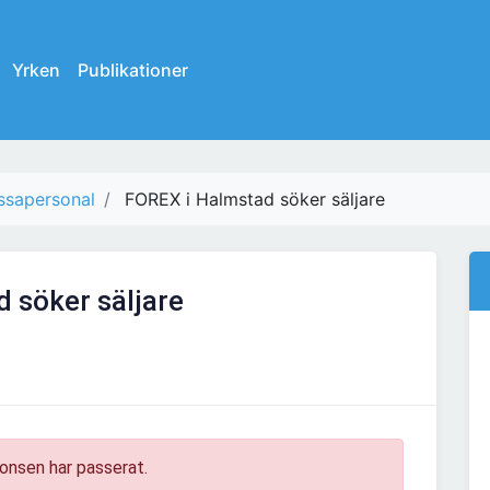
Yrken
Publikationer
ssapersonal
FOREX i Halmstad söker säljare
 söker säljare
onsen har passerat.