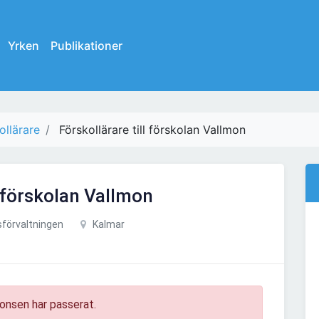
Yrken
Publikationer
ollärare
Förskollärare till förskolan Vallmon
l förskolan Vallmon
förvaltningen
Kalmar
onsen har passerat.