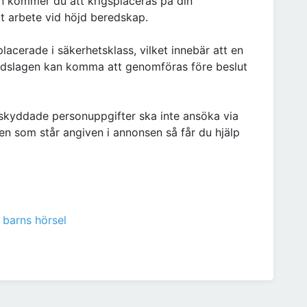
n kommer du att krigsplaceras på din
t arbete vid höjd beredskap.
acerade i säkerhetsklass, vilket innebär att en
ddslagen kan komma att genomföras före beslut
skyddade personuppgifter ska inte ansöka via
en som står angiven i annonsen så får du hjälp
 barns hörsel