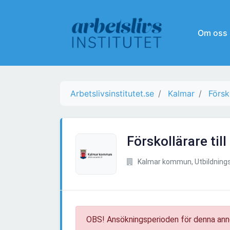
Om oss
Arbetslivsinstitutet.se
Kalmar
Försk
Förskollärare til
Kalmar kommun, Utbildnings
OBS! Ansökningsperioden för denna ann