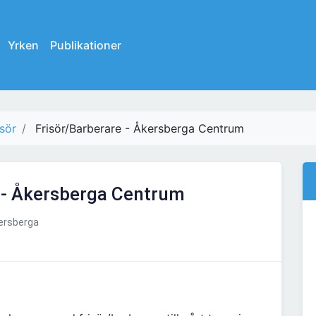
Yrken
Publikationer
isör
Frisör/Barberare - Åkersberga Centrum
 - Åkersberga Centrum
ersberga