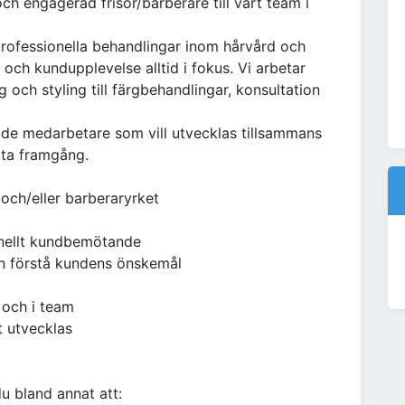
h engagerad frisör/barberare till vårt team i
rofessionella behandlingar inom hårvård och
 och kundupplevelse alltid i fokus. Vi arbetar
g och styling till färgbehandlingar, konsultation
rade medarbetare som vill utvecklas tillsammans
tta framgång.
 och/eller barberaryrket
ionellt kundbemötande
n förstå kundens önskemål
 och i team
t utvecklas
u bland annat att: