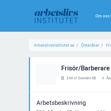
Om oss
Arbetslivsinstitutet.se
Österåker
Fr
Frisör/Barberare
ZAX of Sweden AB
Åk
Arbetsbeskrivning