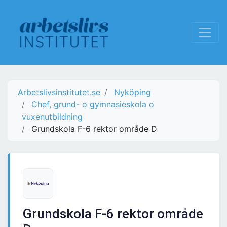
Arbetslivsinstitutet.se
Nyköping
Chef, grund- o gymnasieskola o
vuxenutbildning
Grundskola F-6 rektor område D
Grundskola F-6 rektor område