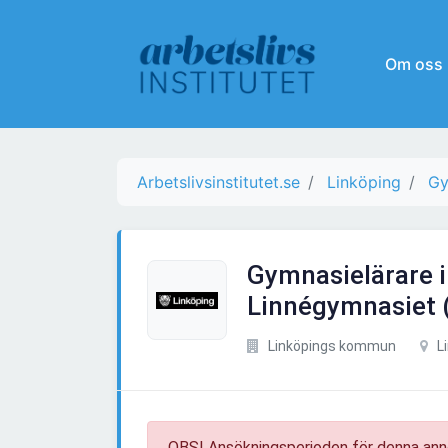
Om oss
Arbetslivsinstitutet.se
Linköping
Gy
Gymnasielärare i
Linnégymnasiet (
Linköpings kommun
Li
OBS! Ansökningsperioden för denna ann