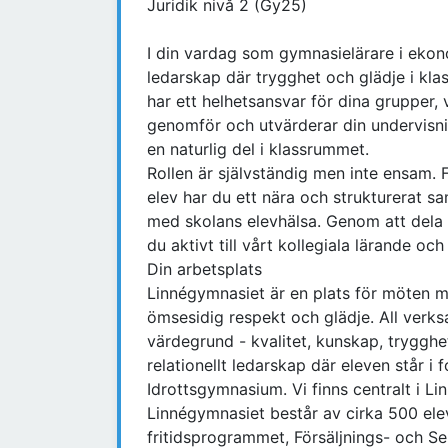
Juridik nivå 2 (Gy25)
I din vardag som gymnasielärare i ekon
ledarskap där trygghet och glädje i kla
har ett helhetsansvar för dina grupper, v
genomför och utvärderar din undervisni
en naturlig del i klassrummet.
Rollen är självständig men inte ensam. 
elev har du ett nära och strukturerat s
med skolans elevhälsa. Genom att dela 
du aktivt till vårt kollegiala lärande o
Din arbetsplats
Linnégymnasiet är en plats för möten 
ömsesidig respekt och glädje. All verks
värdegrund - kvalitet, kunskap, trygghet
relationellt ledarskap där eleven står i
Idrottsgymnasium. Vi finns centralt i Li
Linnégymnasiet består av cirka 500 ele
fritidsprogrammet, Försäljnings- och S