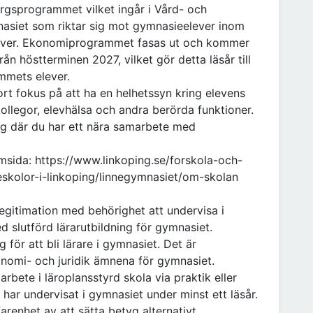
gsprogrammet vilket ingår i Vård- och
nasiet som riktar sig mot gymnasieelever inom
lever. Ekonomiprogrammet fasas ut och kommer
ån höstterminen 2027, vilket gör detta läsår till
mmets elever.
rt fokus på att ha en helhetssyn kring elevens
legor, elevhälsa och andra berörda funktioner.
lag där du har ett nära samarbete med
sida: https://www.linkoping.se/forskola-och-
eskolor-i-linkoping/linnegymnasiet/om-skolan
legitimation med behörighet att undervisa i
d slutförd lärarutbildning för gymnasiet.
ng för att bli lärare i gymnasiet. Det är
onomi- och juridik ämnena för gymnasiet.
arbete i läroplansstyrd skola via praktik eller
har undervisat i gymnasiet under minst ett läsår.
renhet av att sätta betyg alternativt