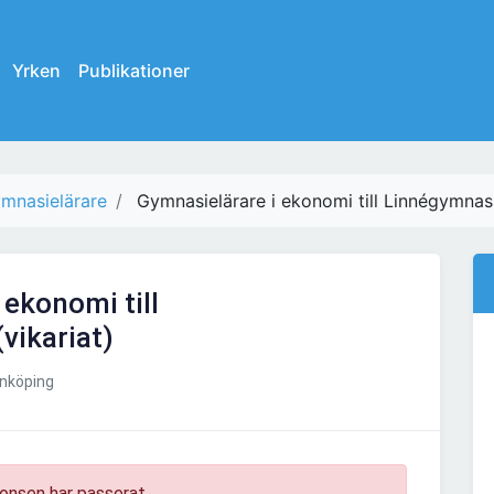
Yrken
Publikationer
mnasielärare
Gymnasielärare i ekonomi till Linnégymnasi
 ekonomi till
vikariat)
nköping
onsen har passerat.