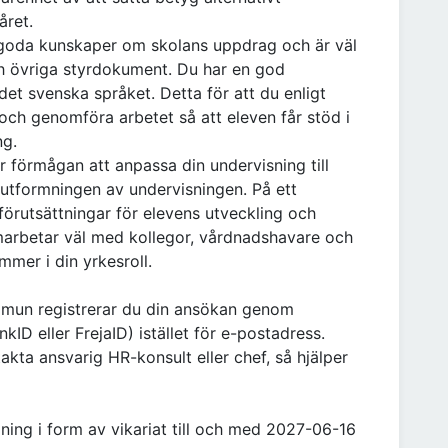
året.
du goda kunskaper om skolans uppdrag och är väl
h övriga styrdokument. Du har en god
det svenska språket. Detta för att du enligt
och genomföra arbetet så att eleven får stöd i
ng.
r förmågan att anpassa din undervisning till
 utformningen av undervisningen. På ett
örutsättningar för elevens utveckling och
arbetar väl med kollegor, vårdnadshavare och
mer i din yrkesroll.
ommun registrerar du din ansökan genom
kID eller FrejaID) istället för e-postadress.
akta ansvarig HR-konsult eller chef, så hjälper
ning i form av vikariat till och med 2027-06-16