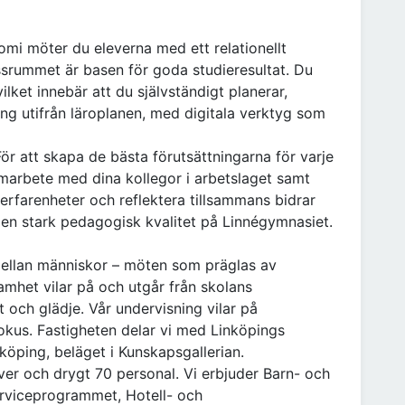
omi möter du eleverna med ett relationellt
ssrummet är basen för goda studieresultat. Du
ilket innebär att du självständigt planerar,
ng utifrån läroplanen, med digitala verktyg som
För att skapa de bästa förutsättningarna för varje
amarbete med dina kollegor i arbetslaget samt
erfarenheter och reflektera tillsammans bidrar
ch en stark pedagogisk kvalitet på Linnégymnasiet.
mellan människor – möten som präglas av
amhet vilar på och utgår från skolans
 och glädje. Vår undervisning vilar på
 fokus. Fastigheten delar vi med Linköpings
nköping, beläget i Kunskapsgallerian.
ver och drygt 70 personal. Vi erbjuder Barn- och
erviceprogrammet, Hotell- och