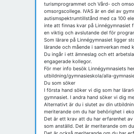
turismprogrammet och Vård- och omsor
omsorgscollege. IVAS är en del av gym
autismspektrumtillstånd med ca 100 e
inte att finnas kvar på Linnégymnasiet fr
en viktig och avslutande del för progra
Som lärare på Linnégymnasiet ligger sto
lärande och mående i samverkan med kol
Du ingår i ett ämneslag och ett arbets
engagerade kollegor.
För mer info besök Linnégymnasiets hem
utbildning/gymnasieskola/alla-gymnasi
Du som söker
I första hand söker vi dig som har lärar
gymnasiet. I andra hand söker vi dig me
Alternativt är du i slutet av din utbildni
meriterande om du har behörighet i ek
Det är ett krav att du har erfarenhet av 
som anställd. Det är meriterande om du 
Det är också meriterande om du har erfa