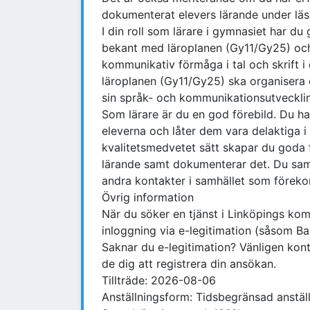
dokumenterat elevers lärande under läs
I din roll som lärare i gymnasiet har 
bekant med läroplanen (Gy11/Gy25) oc
kommunikativ förmåga i tal och skrift i 
läroplanen (Gy11/Gy25) ska organisera 
sin språk- och kommunikationsutveckli
Som lärare är du en god förebild. Du ha
eleverna och låter dem vara delaktiga i
kvalitetsmedvetet sätt skapar du goda f
lärande samt dokumenterar det. Du sam
andra kontakter i samhället som förekom
Övrig information
När du söker en tjänst i Linköpings k
inloggning via e-legitimation (såsom Ban
Saknar du e-legitimation? Vänligen kont
de dig att registrera din ansökan.
Tillträde: 2026-08-06
Anställningsform: Tidsbegränsad anställ