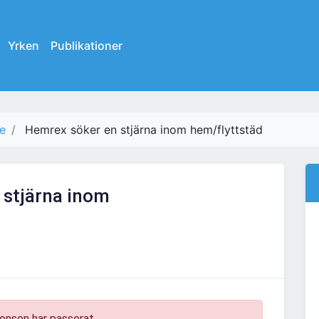
Yrken
Publikationer
e
Hemrex söker en stjärna inom hem/flyttstäd
 stjärna inom
onsen har passerat.