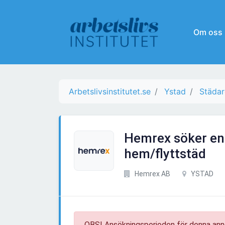
Om oss
Arbetslivsinstitutet.se
Ystad
Städar
Hemrex söker en
hem/flyttstäd
Hemrex AB
YSTAD
OBS! Ansökningsperioden för denna ann