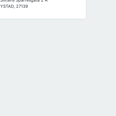
Sixtens Sparresgata 2 A
YSTAD, 27139