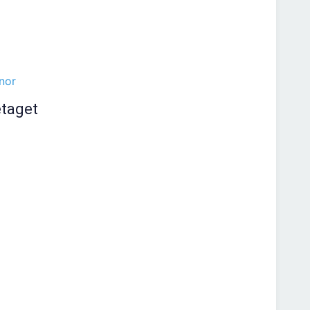
nor
etaget