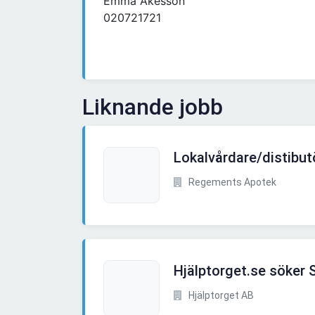
Emma Åkesson
020721721
Liknande jobb
Lokalvårdare/distibut
Regements Apotek
Hjälptorget.se söker 
Hjälptorget AB