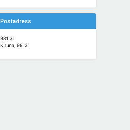
Postadress
981 31
Kiruna, 98131