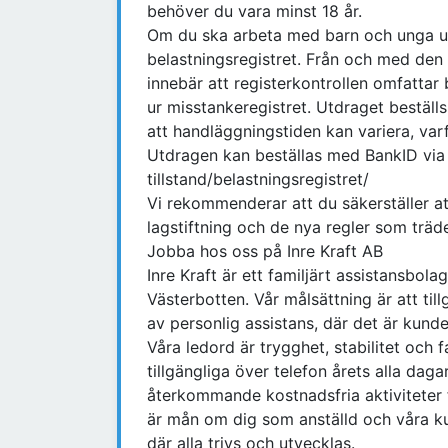
behöver du vara minst 18 år.
Om du ska arbeta med barn och unga un
belastningsregistret. Från och med de
innebär att registerkontrollen omfattar
ur misstankeregistret. Utdraget beställ
att handläggningstiden kan variera, varf
Utdragen kan beställas med BankID via fö
tillstand/belastningsregistret/
Vi rekommenderar att du säkerställer at
lagstiftning och de nya regler som träde
Jobba hos oss på Inre Kraft AB
Inre Kraft är ett familjärt assistansbo
Västerbotten. Vår målsättning är att ti
av personlig assistans, där det är kun
Våra ledord är trygghet, stabilitet och
tillgängliga över telefon årets alla dag
återkommande kostnadsfria aktiviteter 
är mån om dig som anställd och våra kun
där alla trivs och utvecklas.