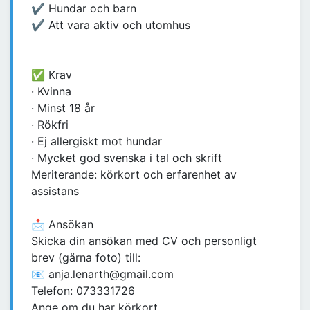
✔ Hundar och barn
✔ Att vara aktiv och utomhus
✅ Krav
· Kvinna
· Minst 18 år
· Rökfri
· Ej allergiskt mot hundar
· Mycket god svenska i tal och skrift
Meriterande: körkort och erfarenhet av
assistans
📩 Ansökan
Skicka din ansökan med CV och personligt
brev (gärna foto) till:
📧 anja.lenarth@gmail.com
Telefon: 073331726
Ange om du har körkort.