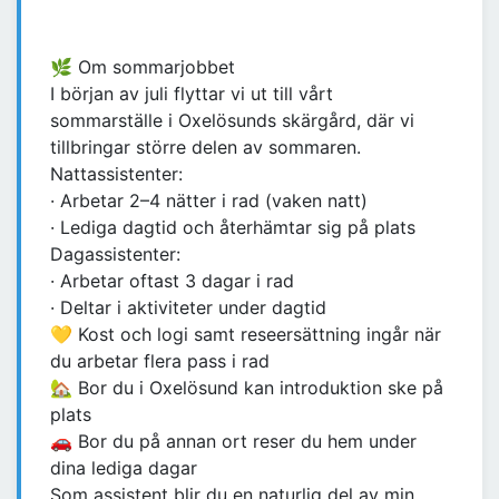
🌿 Om sommarjobbet
I början av juli flyttar vi ut till vårt
sommarställe i Oxelösunds skärgård, där vi
tillbringar större delen av sommaren.
Nattassistenter:
· Arbetar 2–4 nätter i rad (vaken natt)
· Lediga dagtid och återhämtar sig på plats
Dagassistenter:
· Arbetar oftast 3 dagar i rad
· Deltar i aktiviteter under dagtid
💛 Kost och logi samt reseersättning ingår när
du arbetar flera pass i rad
🏡 Bor du i Oxelösund kan introduktion ske på
plats
🚗 Bor du på annan ort reser du hem under
dina lediga dagar
Som assistent blir du en naturlig del av min