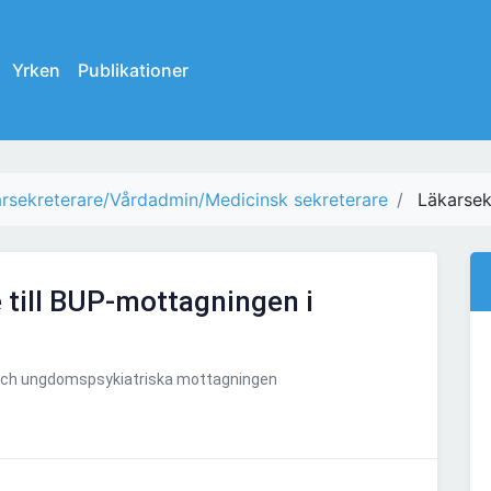
Yrken
Publikationer
rsekreterare/Vårdadmin/Medicinsk sekreterare
Läkarsek
 till BUP-mottagningen i
 och ungdomspsykiatriska mottagningen