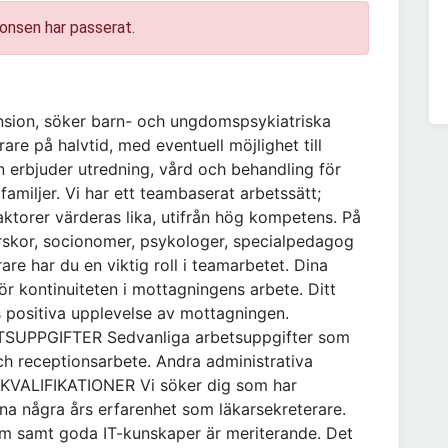
onsen har passerat.
ension, söker barn- och ungdomspsykiatriska
re på halvtid, med eventuell möjlighet till
 erbjuder utredning, vård och behandling för
miljer. Vi har ett teambaserat arbetssätt;
ktorer värderas lika, utifrån hög kompetens. På
rskor, socionomer, psykologer, specialpedagog
re har du en viktig roll i teamarbetet. Dina
ör kontinuiteten i mottagningens arbete. Ditt
s positiva upplevelse av mottagningen.
RBETSUPPGIFTER Sedvanliga arbetsuppgifter som
h receptionsarbete. Andra administrativa
 KVALIFIKATIONER Vi söker dig som har
na några års erfarenhet som läkarsekreterare.
tem samt goda IT-kunskaper är meriterande. Det