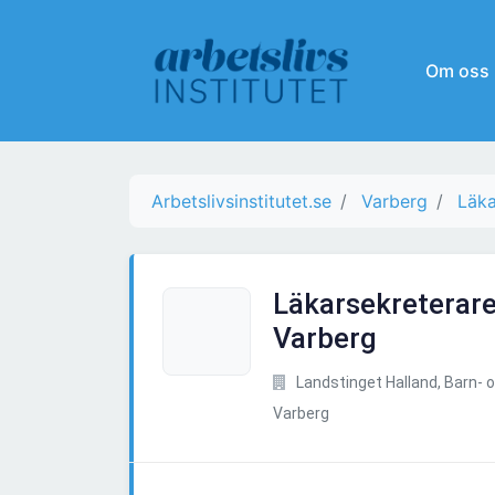
Om oss
Arbetslivsinstitutet.se
Varberg
Läka
Läkarsekreterare
Varberg
Landstinget Halland, Barn-
Varberg