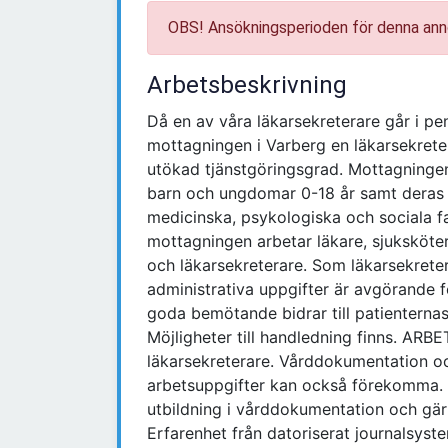
OBS! Ansökningsperioden för denna ann
Arbetsbeskrivning
Då en av våra läkarsekreterare går i p
mottagningen i Varberg en läkarsekretera
utökad tjänstgöringsgrad. Mottagningen
barn och ungdomar 0-18 år samt deras fa
medicinska, psykologiska och sociala fa
mottagningen arbetar läkare, sjuksköte
och läkarsekreterare. Som läkarsekretera
administrativa uppgifter är avgörande f
goda bemötande bidrar till patienterna
Möjligheter till handledning finns. A
läkarsekreterare. Vårddokumentation oc
arbetsuppgifter kan också förekomma.
utbildning i vårddokumentation och gär
Erfarenhet från datoriserat journalsys