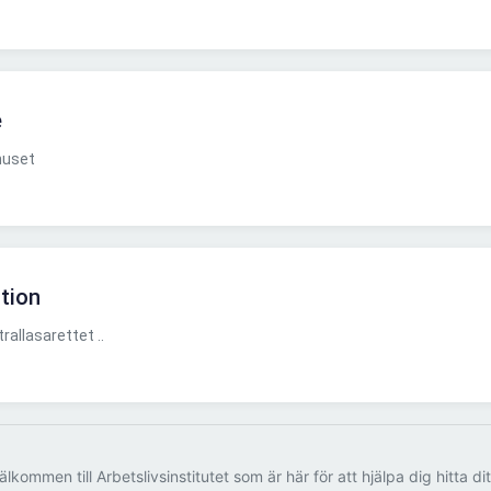
e
huset
ation
allasarettet ..
älkommen till Arbetslivsinstitutet som är här för att hjälpa dig hitta di