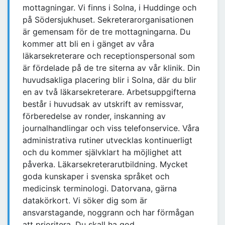
mottagningar. Vi finns i Solna, i Huddinge och
på Södersjukhuset. Sekreterarorganisationen
är gemensam för de tre mottagningarna. Du
kommer att bli en i gänget av våra
läkarsekreterare och receptionspersonal som
är fördelade på de tre siterna av vår klinik. Din
huvudsakliga placering blir i Solna, där du blir
en av två läkarsekreterare. Arbetsuppgifterna
består i huvudsak av utskrift av remissvar,
förberedelse av ronder, inskanning av
journalhandlingar och viss telefonservice. Våra
administrativa rutiner utvecklas kontinuerligt
och du kommer självklart ha möjlighet att
påverka. Läkarsekreterarutbildning. Mycket
goda kunskaper i svenska språket och
medicinsk terminologi. Datorvana, gärna
datakörkort. Vi söker dig som är
ansvarstagande, noggrann och har förmågan
att prioritera. Du skall ha god