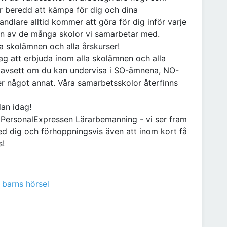
är beredd att kämpa för dig och dina
handlare alltid kommer att göra för dig inför varje
on av de många skolor vi samarbetar med.
la skolämnen och alla årskurser!
ag att erbjuda inom alla skolämnen och alla
m oavsett om du kan undervisa i SO-ämnena, NO-
er något annat. Våra samarbetsskolor återfinns
dan idag!
å PersonalExpressen Lärarbemanning - vi ser fram
ed dig och förhoppningsvis även att inom kort få
s!
 barns hörsel