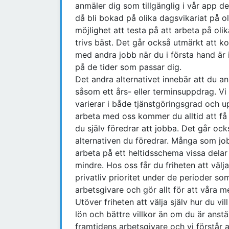
anmäler dig som tillgänglig i vår app d
då bli bokad på olika dagsvikariat på ol
möjlighet att testa på att arbeta på oli
trivs bäst. Det går också utmärkt att ko
med andra jobb när du i första hand är i
på de tider som passar dig.
Det andra alternativet innebär att du anm
såsom ett års- eller terminsuppdrag. Vi
varierar i både tjänstgöringsgrad och u
arbeta med oss kommer du alltid att få 
du själv föredrar att jobba. Det går ock
alternativen du föredrar. Många som job
arbeta på ett heltidsschema vissa delar 
mindre. Hos oss får du friheten att välj
privatliv prioritet under de perioder som
arbetsgivare och gör allt för att våra m
Utöver friheten att välja själv hur du vi
lön och bättre villkor än om du är anst
framtidens arbetsgivare och vi förstår 