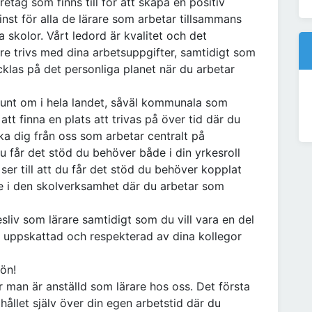
tag som finns till för att skapa en positiv
minst för alla de lärare som arbetar tillsammans
skolor. Vårt ledord är kvalitet och det
are trivs med dina arbetsuppgifter, samtidigt som
cklas på det personliga planet när du arbetar
unt om i hela landet, såväl kommunala som
t finna en plats att trivas på över tid där du
ka dig från oss som arbetar centralt på
 du får det stöd du behöver både i din yrkesroll
ser till att du får det stöd du behöver kopplat
ute i den skolverksamhet där du arbetar som
sliv som lärare samtidigt som du vill vara en del
, uppskattad och respekterad av dina kollegor
ön!
är man är anställd som lärare hos oss. Det första
 hållet själv över din egen arbetstid där du