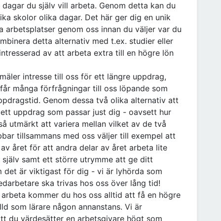
e dagar du själv vill arbeta. Genom detta kan du
ika skolor olika dagar. Det här ger dig en unik
ka arbetsplatser genom oss innan du väljer var du
mbinera detta alternativ med t.ex. studier eller
ntresserad av att arbeta extra till en högre lön
äler intresse till oss för ett längre uppdrag,
 får många förfrågningar till oss löpande som
ppdragstid. Genom dessa två olika alternativ att
ett uppdrag som passar just dig - oavsett hur
så utmärkt att variera mellan vilket av de två
bar tillsammans med oss väljer till exempel att
av året för att andra delar av året arbeta lite
a själv samt ett större utrymme att ge ditt
 det är viktigast för dig - vi är lyhörda som
edarbetare ska trivas hos oss över lång tid!
ll arbeta kommer du hos oss alltid att få en högre
älld som lärare någon annanstans. Vi är
att du värdesätter en arbetsgivare högt som