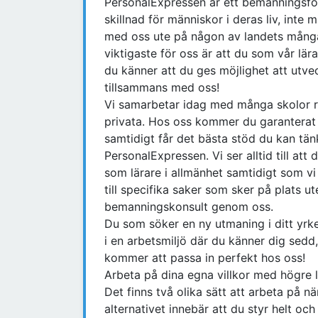
PersonalExpressen är ett bemanningsföre
skillnad för människor i deras liv, inte 
med oss ute på någon av landets många 
viktigaste för oss är att du som vår lär
du känner att du ges möjlighet att utve
tillsammans med oss!
Vi samarbetar idag med många skolor r
privata. Hos oss kommer du garanterat at
samtidigt får det bästa stöd du kan tän
PersonalExpressen. Vi ser alltid till att
som lärare i allmänhet samtidigt som vi 
till specifika saker som sker på plats 
bemanningskonsult genom oss.
Du som söker en ny utmaning i ditt yrke
i en arbetsmiljö där du känner dig sedd
kommer att passa in perfekt hos oss!
Arbeta på dina egna villkor med högre l
Det finns två olika sätt att arbeta på n
alternativet innebär att du styr helt och