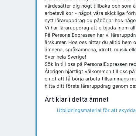
värdesätter dig högt tillbaka och som 
arbetsvillkor - något våra skickliga för
nytt läraruppdrag du påbörjar hos någ
Vi har läraruppdrag att erbjuda inom al
På PersonalExpressen har vi läraruppdr
årskurser. Hos oss hittar du alltid he
ämnena, språkämnena, idrott, musik ell
över hela Sverige!
Sök in till oss på PersonalExpressen re
Återigen hjärtligt välkommen till oss p
emot att få börja arbeta tillsammans m
hitta ditt första läraruppdrag genom os
Artiklar i detta ämnet
Utbildningsmaterial för att skydda