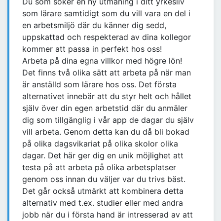
Du som söker en ny utmaning i ditt yrkesliv
som lärare samtidigt som du vill vara en del i
en arbetsmiljö där du känner dig sedd,
uppskattad och respekterad av dina kollegor
kommer att passa in perfekt hos oss!
Arbeta på dina egna villkor med högre lön!
Det finns två olika sätt att arbeta på när man
är anställd som lärare hos oss. Det första
alternativet innebär att du styr helt och hållet
själv över din egen arbetstid där du anmäler
dig som tillgänglig i vår app de dagar du själv
vill arbeta. Genom detta kan du då bli bokad
på olika dagsvikariat på olika skolor olika
dagar. Det här ger dig en unik möjlighet att
testa på att arbeta på olika arbetsplatser
genom oss innan du väljer var du trivs bäst.
Det går också utmärkt att kombinera detta
alternativ med t.ex. studier eller med andra
jobb när du i första hand är intresserad av att