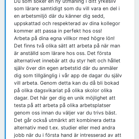
Du som söker en ny utmaning i ditt yrkesliv
som lärare samtidigt som du vill vara en del i
en arbetsmiljö där du känner dig sedd,
uppskattad och respekterad av dina kollegor
kommer att passa in perfekt hos oss!
Arbeta på dina egna villkor med högre lön!
Det finns två olika sätt att arbeta på när man
är anställd som lärare hos oss. Det första
alternativet innebär att du styr helt och hållet
själv över din egen arbetstid där du anmäler
dig som tillgänglig i vår app de dagar du själv
vill arbeta. Genom detta kan du då bli bokad
på olika dagsvikariat på olika skolor olika
dagar. Det här ger dig en unik möjlighet att
testa på att arbeta på olika arbetsplatser
genom oss innan du väljer var du trivs bäst.
Det går också utmärkt att kombinera detta
alternativ med t.ex. studier eller med andra
jobb när du i första hand är intresserad av att