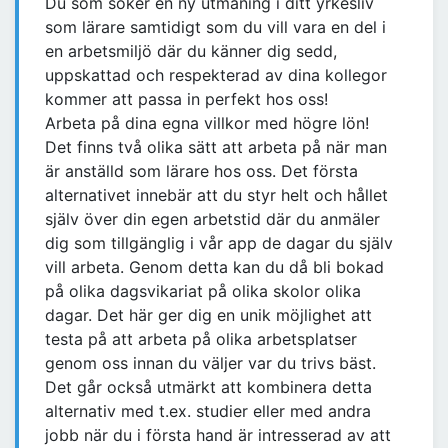
Du som söker en ny utmaning i ditt yrkesliv
som lärare samtidigt som du vill vara en del i
en arbetsmiljö där du känner dig sedd,
uppskattad och respekterad av dina kollegor
kommer att passa in perfekt hos oss!
Arbeta på dina egna villkor med högre lön!
Det finns två olika sätt att arbeta på när man
är anställd som lärare hos oss. Det första
alternativet innebär att du styr helt och hållet
själv över din egen arbetstid där du anmäler
dig som tillgänglig i vår app de dagar du själv
vill arbeta. Genom detta kan du då bli bokad
på olika dagsvikariat på olika skolor olika
dagar. Det här ger dig en unik möjlighet att
testa på att arbeta på olika arbetsplatser
genom oss innan du väljer var du trivs bäst.
Det går också utmärkt att kombinera detta
alternativ med t.ex. studier eller med andra
jobb när du i första hand är intresserad av att