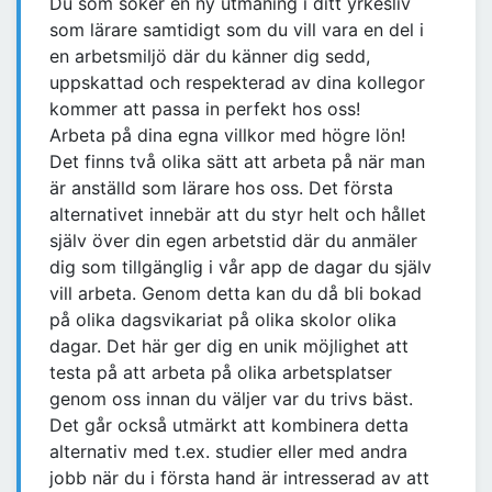
Du som söker en ny utmaning i ditt yrkesliv
som lärare samtidigt som du vill vara en del i
en arbetsmiljö där du känner dig sedd,
uppskattad och respekterad av dina kollegor
kommer att passa in perfekt hos oss!
Arbeta på dina egna villkor med högre lön!
Det finns två olika sätt att arbeta på när man
är anställd som lärare hos oss. Det första
alternativet innebär att du styr helt och hållet
själv över din egen arbetstid där du anmäler
dig som tillgänglig i vår app de dagar du själv
vill arbeta. Genom detta kan du då bli bokad
på olika dagsvikariat på olika skolor olika
dagar. Det här ger dig en unik möjlighet att
testa på att arbeta på olika arbetsplatser
genom oss innan du väljer var du trivs bäst.
Det går också utmärkt att kombinera detta
alternativ med t.ex. studier eller med andra
jobb när du i första hand är intresserad av att