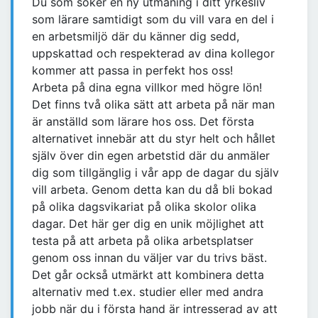
Du som söker en ny utmaning i ditt yrkesliv
som lärare samtidigt som du vill vara en del i
en arbetsmiljö där du känner dig sedd,
uppskattad och respekterad av dina kollegor
kommer att passa in perfekt hos oss!
Arbeta på dina egna villkor med högre lön!
Det finns två olika sätt att arbeta på när man
är anställd som lärare hos oss. Det första
alternativet innebär att du styr helt och hållet
själv över din egen arbetstid där du anmäler
dig som tillgänglig i vår app de dagar du själv
vill arbeta. Genom detta kan du då bli bokad
på olika dagsvikariat på olika skolor olika
dagar. Det här ger dig en unik möjlighet att
testa på att arbeta på olika arbetsplatser
genom oss innan du väljer var du trivs bäst.
Det går också utmärkt att kombinera detta
alternativ med t.ex. studier eller med andra
jobb när du i första hand är intresserad av att