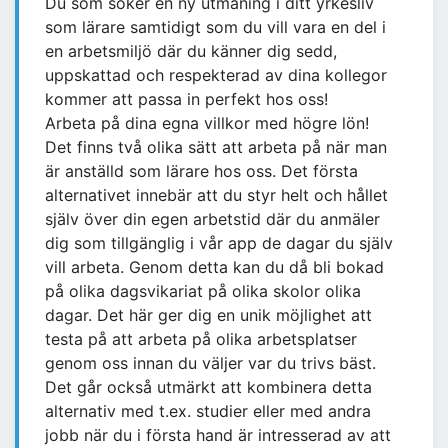
Du som söker en ny utmaning i ditt yrkesliv
som lärare samtidigt som du vill vara en del i
en arbetsmiljö där du känner dig sedd,
uppskattad och respekterad av dina kollegor
kommer att passa in perfekt hos oss!
Arbeta på dina egna villkor med högre lön!
Det finns två olika sätt att arbeta på när man
är anställd som lärare hos oss. Det första
alternativet innebär att du styr helt och hållet
själv över din egen arbetstid där du anmäler
dig som tillgänglig i vår app de dagar du själv
vill arbeta. Genom detta kan du då bli bokad
på olika dagsvikariat på olika skolor olika
dagar. Det här ger dig en unik möjlighet att
testa på att arbeta på olika arbetsplatser
genom oss innan du väljer var du trivs bäst.
Det går också utmärkt att kombinera detta
alternativ med t.ex. studier eller med andra
jobb när du i första hand är intresserad av att