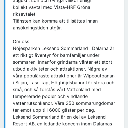
augusti. Lön och övriga villkor enligt
kollektivavtal med Vista-HRF Gröna
riksavtalet.
Tjänsten kan komma att tillsättas innan
ansökningstiden utgår.
Om oss
Nöjesparken Leksand Sommarland i Dalarna är
ett riktigt äventyr för barnfamiljer under
sommaren. Innanför grindarna väntar ett stort
utbud aktiviteter och attraktioner. Några av
våra populäraste attraktioner är Wipeoutbanan
i Siljan, Lasertag, Höghöjdsbanor för stora och
små, och så förstås vårt Vattenland med
tempererade pooler och vindlande
vattenrutschkanor. Våra 250 sommarungdomar
tar emot upp till 6000 gäster per dag.
Leksand Sommarland är en del av Leksand
Resort AB, en ledande koncern inom Dalarnas