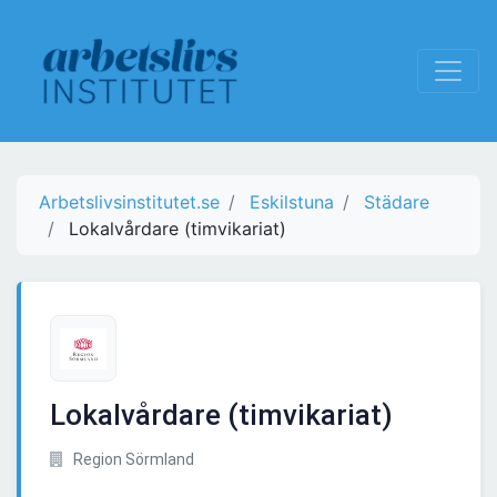
Arbetslivsinstitutet.se
Eskilstuna
Städare
Lokalvårdare (timvikariat)
Lokalvårdare (timvikariat)
Region Sörmland