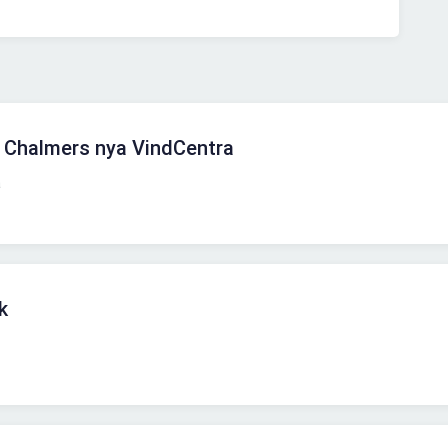
ll Chalmers nya VindCentra
a
k