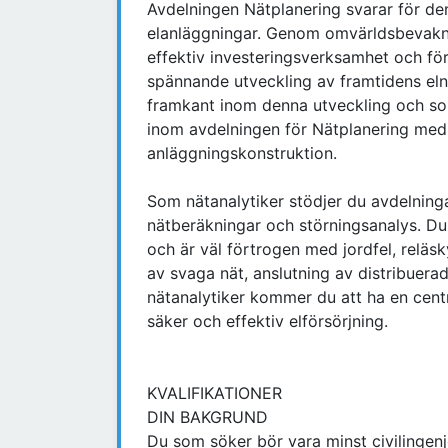
Avdelningen Nätplanering svarar för den
elanläggningar. Genom omvärldsbevaknin
effektiv investeringsverksamhet och förn
spännande utveckling av framtidens elnä
framkant inom denna utveckling och som
inom avdelningen för Nätplanering med 
anläggningskonstruktion.
Som nätanalytiker stödjer du avdelning
nätberäkningar och störningsanalys. Du
och är väl förtrogen med jordfel, reläs
av svaga nät, anslutning av distribuerad
nätanalytiker kommer du att ha en centr
säker och effektiv elförsörjning.
KVALIFIKATIONER
DIN BAKGRUND
Du som söker bör vara minst civilingenj