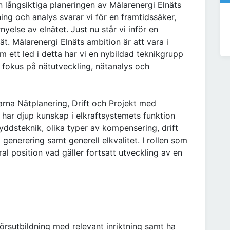
 långsiktiga planeringen av Mälarenergi Elnäts
g och analys svarar vi för en framtidssäker,
yelse av elnätet. Just nu står vi inför en
t. Mälarenergi Elnäts ambition är att vara i
 ett led i detta har vi en nybildad teknikgrupp
fokus på nätutveckling, nätanalys och
arna Nätplanering, Drift och Projekt med
 har djup kunskap i elkraftsystemets funktion
kyddsteknik, olika typer av kompensering, drift
 generering samt generell elkvalitet. I rollen som
al position vad gäller fortsatt utveckling av en
örsutbildning med relevant inriktning samt ha