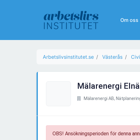
Om oss
Arbetslivsinstitutet.se
Västerås
Civ
Mälarenergi Elnä
Mälarenergi AB, Nätplanerin
OBS! Ansökningsperioden för denna ann