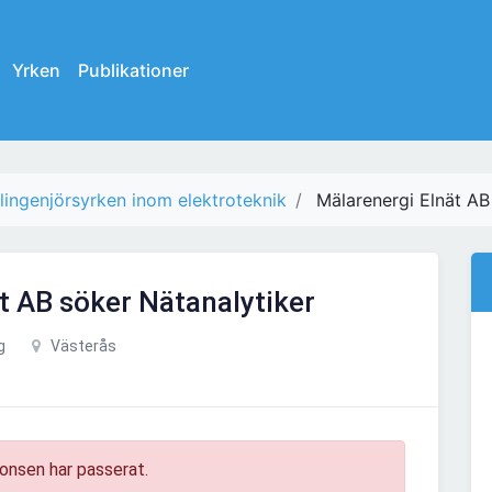
Yrken
Publikationer
ilingenjörsyrken inom elektroteknik
Mälarenergi Elnät AB
t AB söker Nätanalytiker
g
Västerås
onsen har passerat.