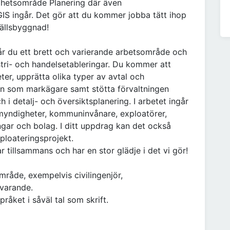
amhetsområde Planering där även
GIS ingår. Det gör att du kommer jobba tätt ihop
ällsbyggnad!
r du ett brett och varierande arbetsområde och
tri- och handelsetableringar. Du kommer att
ter, upprätta olika typer av avtal och
 som markägare samt stötta förvaltningen
 i detalj- och översiktsplanering. I arbetet ingår
myndigheter, kommuninvånare, exploatörer,
gar och bolag. I ditt uppdrag kan det också
xploateringsprojekt.
r tillsammans och har en stor glädje i det vi gör!
råde, exempelvis civilingenjör,
svarande.
åket i såväl tal som skrift.