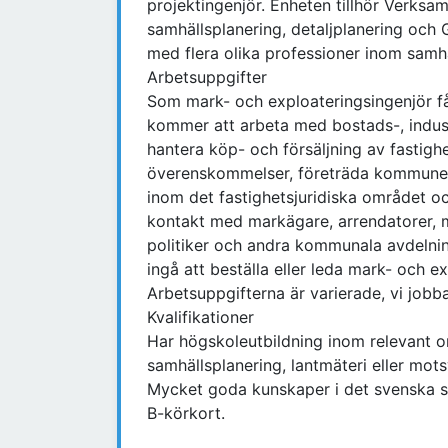
projektingenjör. Enheten tillhör Verks
samhällsplanering, detaljplanering och 
med flera olika professioner inom samh
Arbetsuppgifter
Som mark- och exploateringsingenjör få
kommer att arbeta med bostads-, indus
hantera köp- och försäljning av fastighe
överenskommelser, företräda kommunen
inom det fastighetsjuridiska området och
kontakt med markägare, arrendatorer, 
politiker och andra kommunala avdelnin
ingå att beställa eller leda mark- och e
Arbetsuppgifterna är varierade, vi jobba
Kvalifikationer
Har högskoleutbildning inom relevant om
samhällsplanering, lantmäteri eller mot
Mycket goda kunskaper i det svenska spr
B-körkort.