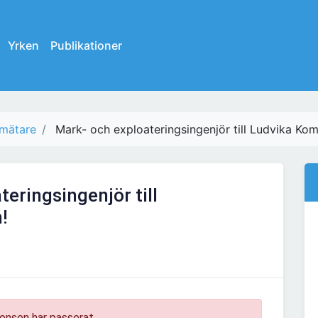
Yrken
Publikationer
mätare
Mark- och exploateringsingenjör till Ludvika Ko
eringsingenjör till
!
onsen har passerat.