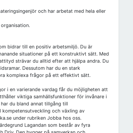
ateringsingenjör och har arbetat med hela eller
 organisation.
 bidrar till en positiv arbetsmiljö. Du är
manande situationer på ett konstruktivt sätt. Med
tityd strävar du alltid efter att hjälpa andra. Du
 tidsramar. Dessutom har du en stark
 komplexa frågor på ett effektivt sätt.
r i en varierande vardag får du möjligheten att
thåller viktiga samhällsfunktioner för invånare i
r du bland annat tillgång till
ll kompetensutveckling och växling av
ika.se under rubriken Jobba hos oss.
 värdegrund Lagandan som består av fyra
 och Driv. Den bygger på samverkan och