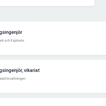
gsingenjör
k och Exploate ..
singenjör, vikariat
dsförvaltningen