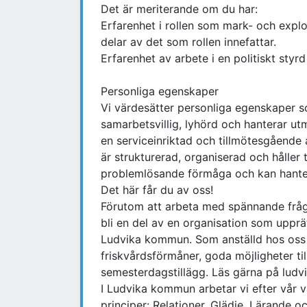
Det är meriterande om du har:
Erfarenhet i rollen som mark- och explo
delar av det som rollen innefattar.
Erfarenhet av arbete i en politiskt styrd
Personliga egenskaper
Vi värdesätter personliga egenskaper som
samarbetsvillig, lyhörd och hanterar ut
en serviceinriktad och tillmötesgående at
är strukturerad, organiserad och håller
problemlösande förmåga och kan hantera
Det här får du av oss!
Förutom att arbeta med spännande frågo
bli en del av en organisation som upprät
Ludvika kommun. Som anställd hos oss ha
friskvårdsförmåner, goda möjligheter ti
semesterdagstillägg. Läs gärna på ludv
I Ludvika kommun arbetar vi efter vår
principer: Relationer, Glädje, Lärande