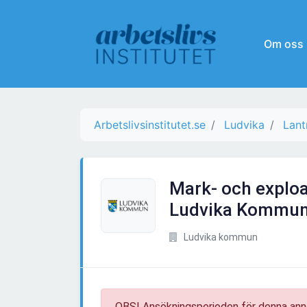
Om oss
Arbetslivsinstitutet.se
Ludvika
Lant
Mark- och exploat
Ludvika Kommun
Ludvika kommun
OBS! Ansökningsperioden för denna ann