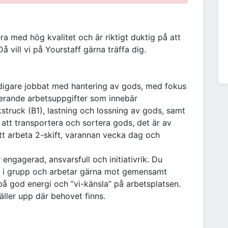
era med hög kvalitet och är riktigt duktig på att
å vill vi på Yourstaff gärna träffa dig.
digare jobbat med hantering av gods, med fokus
ierande arbetsuppgifter som innebär
truck (B1), lastning och lossning av gods, samt
att transportera och sortera gods, det är av
tt arbeta 2-skift, varannan vecka dag och
är engagerad, ansvarsfull och initiativrik. Du
ra i grupp och arbetar gärna mot gemensamt
å god energi och ”vi-känsla” på arbetsplatsen.
täller upp där behovet finns.