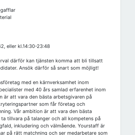
gafflar
terial
42, eller kl.14:30-23:48
val därför kan tjänsten komma att bli tillsatt
didater. Ansök därför så snart som möjligt!
ensföretag med en kärnverksamhet inom
 specialister med 40 års samlad erfarenhet inom
n är att vara den bästa arbetsgivaren på
ryteringspartner som får företag och
ing. Vår ambition är att vara den bästa
a tillvara på talanger och all kompetens på
gfald, inkludering och välmående. Yourstaff är
tsar på rätt matchning och ser medarbetare som