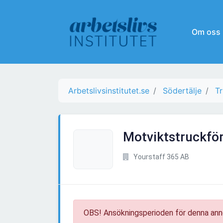
Om oss
Arbetslivsinstitutet.se
Södertälje
Tr
Motviktstruckför
Yourstaff 365 AB
OBS! Ansökningsperioden för denna ann