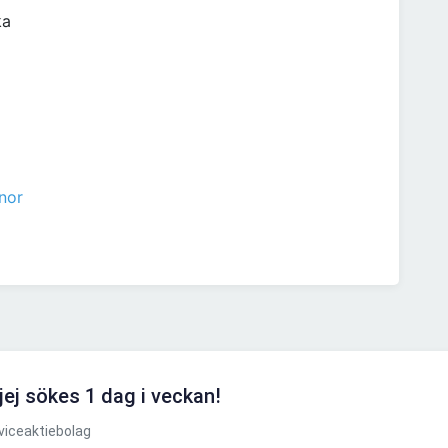
ka
nor
ej sökes 1 dag i veckan!
viceaktiebolag