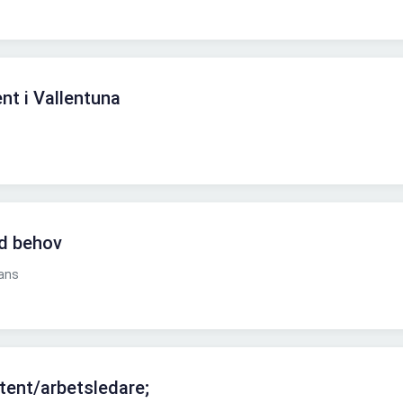
nt i Vallentuna
id behov
tans
tent/arbetsledare;