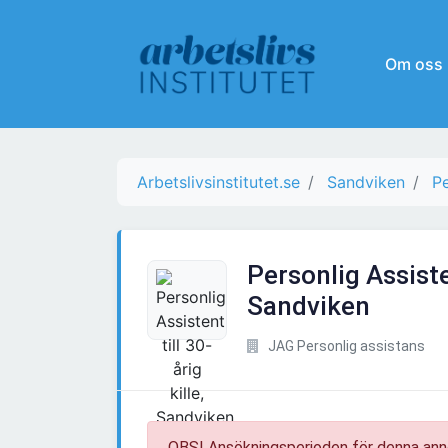
Om oss
Arbetslivsinstitutet.se
Sandviken
Pe
Personlig Assisten
Sandviken
JAG Personlig assistans
OBS! Ansökningsperioden för denna ann