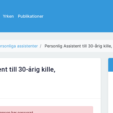
Yrken
Publikationer
rsonliga assistenter
Personlig Assistent till 30-årig kill
t till 30-årig kille,
onsen har passerat.