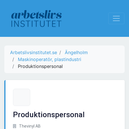
Arbetslivsinstitutet.se
Ängelholm
Maskinoperatör, plastindustri
Produktionspersonal
Produktionspersonal
Thevinyl AB