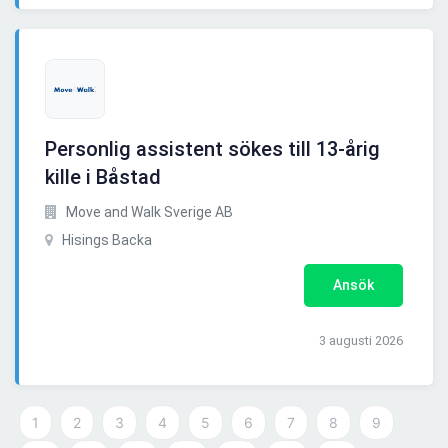
Personlig assistent sökes till 13-årig
kille i Båstad
Move and Walk Sverige AB
Hisings Backa
Ansök
3 augusti 2026
1
2
3
4
5
6
7
8
9